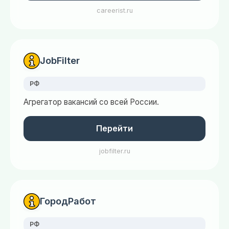
careerist.ru
JobFilter
РФ
Агрегатор вакансий со всей России.
Перейти
jobfilter.ru
ГородРабот
РФ