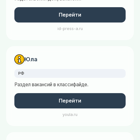
Перейти
id-press-a.ru
Юла
РФ
Раздел вакансий в классифайде.
Перейти
youla.ru